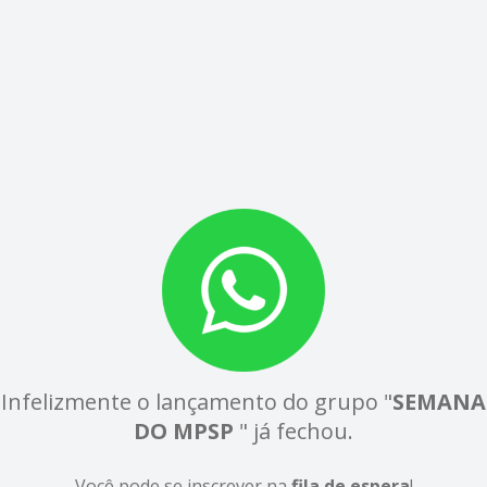
Infelizmente o lançamento do grupo "
SEMANA
DO MPSP
" já fechou.
Você pode se inscrever na
fila de espera
!